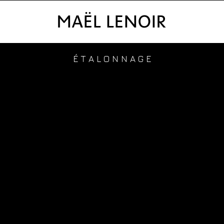
É
T
A
L
O
N
N
A
G
E