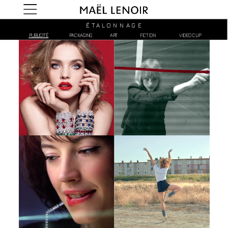
É T A L O N N A G E
PUBLICITÉ
PACKAGING
ART
FICTION
VIDEO CLIP